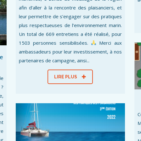
afin d’aller à la rencontre des plaisanciers, et
leur permettre de s’engager sur des pratiques
plus respectueuses de l’environnement marin.
Un total de 669 entretiens a été réalisé, pour
1503 personnes sensibilisées.
Merci aux
ambassadeurs pour leur investissement, à nos
ie
partenaires de campagne, ainsi...
LIRE PLUS
le
 ?
e,
ut
es
C
nt
M
re
s
ur
M