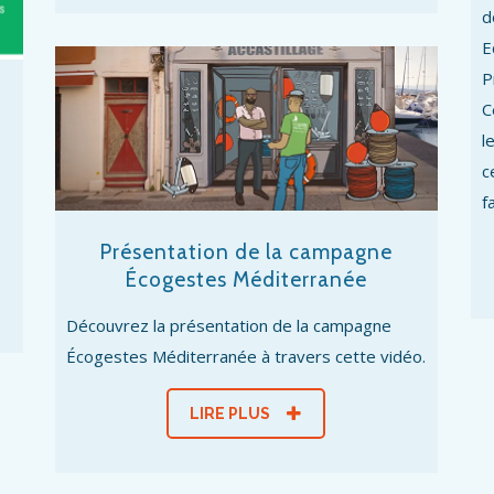
d
E
P
C
l
c
f
Présentation de la campagne
Écogestes Méditerranée
Découvrez la présentation de la campagne
Écogestes Méditerranée à travers cette vidéo.
LIRE PLUS