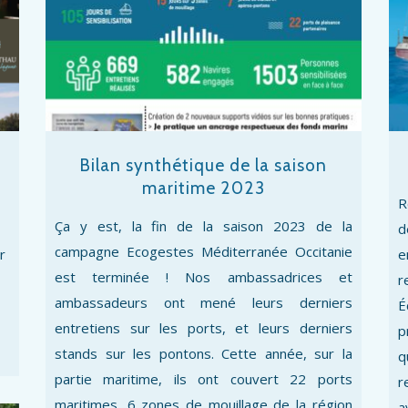
Bilan synthétique de la saison
maritime 2023
R
Ça y est, la fin de la saison 2023 de la
d
campagne Ecogestes Méditerranée Occitanie
r
e
est terminée ! Nos ambassadrices et
r
ambassadeurs ont mené leurs derniers
É
entretiens sur les ports, et leurs derniers
p
stands sur les pontons. Cette année, sur la
q
partie maritime, ils ont couvert 22 ports
r
maritimes, 6 zones de mouillage de la région
a